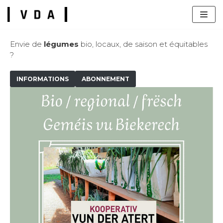
Skip
to
content
Envie de
légumes
bio, locaux, de saison et équitables
?
INFORMATIONS
ABONNEMENT
s