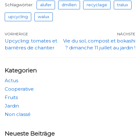
Schlagwörter:
alufer
dmillen
recyclage
tralux
upcycling
walux
VORHERIGE
NÄCHSTE
Upcycling: tomates et
Vie du sol, compost et bokashi
barrières de chantier
? dimanche 11 juillet au jardin !
Kategorien
Actus
Cooperative
Fruits
Jardin
Non classé
Neueste Beiträge