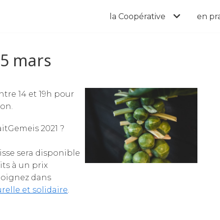
la Coopérative
en pr
 5 mars
tre 14 et 19h pour
on.
aitGemeis 2021 ?
sse sera disponible
ts à un prix
joignez dans
relle et solidaire
.