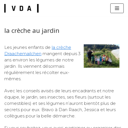
Skip
to
content
la crèche au jardin
Les jeunes enfants de
la crèche
Draachemailchen
mangent depuis 3
s
ans environ les légumes de notre
jardin. Ils viennent désormais
régulièrement les récolter eux-
mêmes.
Avec les conseils avisés de leurs encadrants et notre
équipe, le jardin, ses insectes, ses fleurs (surtout les
comestibles) et ses légumes n’auront bientôt plus de
secrets pour eux. Bravo à Dan Raach, Jessica et leurs
collègues pour la belle démarche.
Si vous souhaitez, vous aussi, participer ou organiser des