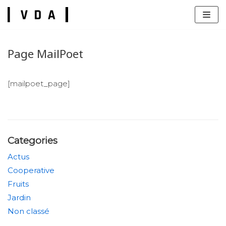
Skip
to
content
Page MailPoet
[mailpoet_page]
s
Categories
Actus
Cooperative
Fruits
Jardin
Non classé