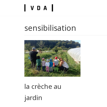
Skip
to
content
sensibilisation
umes
la crèche au
jardin