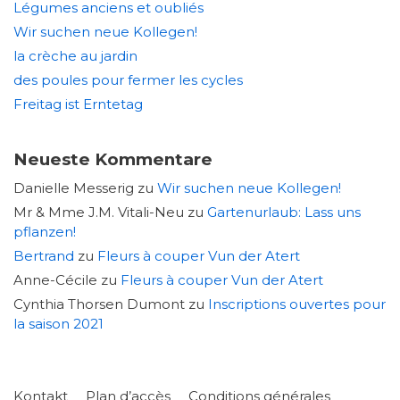
Légumes anciens et oubliés
Wir suchen neue Kollegen!
la crèche au jardin
des poules pour fermer les cycles
Freitag ist Erntetag
Neueste Kommentare
Danielle Messerig
zu
Wir suchen neue Kollegen!
Mr & Mme J.M. Vitali-Neu
zu
Gartenurlaub: Lass uns
pflanzen!
Bertrand
zu
Fleurs à couper Vun der Atert
Anne-Cécile
zu
Fleurs à couper Vun der Atert
Cynthia Thorsen Dumont
zu
Inscriptions ouvertes pour
la saison 2021
Kontakt
Plan d’accès
Conditions générales