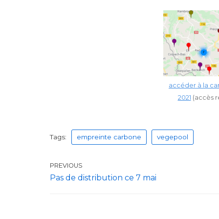
accéder à la ca
2021
(accès re
Tags:
empreinte carbone
vegepool
PREVIOUS
Pas de distribution ce 7 mai