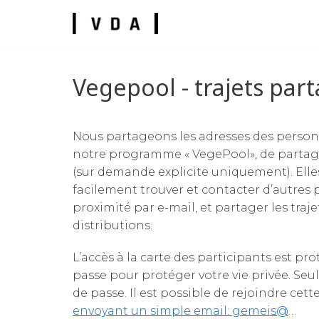
Skip
to
content
Vegepool - trajets par
Nous partageons les adresses des person
umes
notre programme « VegePool», de partage 
(sur demande explicite uniquement). Elle
facilement trouver et contacter d’autres p
proximité par e-mail, et partager les traj
distributions.
L’accès à la carte des participants est p
passe pour protéger votre vie privée. Seu
de passe. Il est possible de rejoindre cett
envoyant un simple email: gemeis@
…